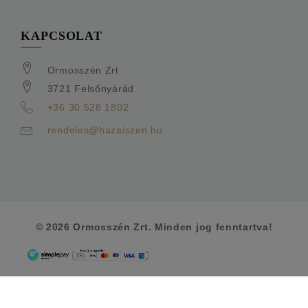
KAPCSOLAT
Ormosszén Zrt
3721 Felsőnyárád
+36 30 528 1802
rendeles@hazaiszen.hu
© 2026 Ormosszén Zrt. Minden jog fenntartva!