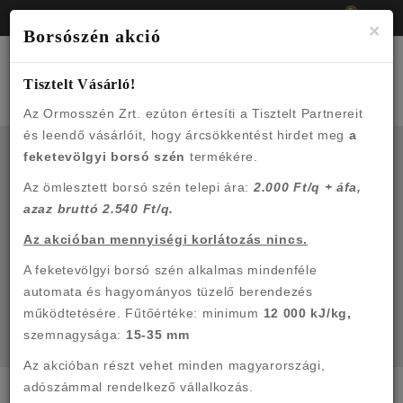
0
Bejelentkezés
Regisztráció
Be
×
Borsószén akció
Togg
Tisztelt Vásárló!
navig
Az Ormosszén Zrt. ezúton értesíti a Tisztelt Partnereit
és leendő vásárlóit, hogy árcsökkentést hirdet meg
a
feketevölgyi borsó szén
termékére.
Az ömlesztett borsó szén telepi ára:
2.000 Ft/q + áfa,
Bejelentkezés vagy
azaz bruttó 2.540 Ft/q.
regisztráció
Az akcióban mennyiségi korlátozás nincs.
A feketevölgyi borsó szén alkalmas mindenféle
automata és hagyományos tüzelő berendezés
működtetésére. Fűtőértéke: minimum
12 000 kJ/kg,
szemnagysága:
15-35 mm
Az akcióban részt vehet minden magyarországi,
adószámmal rendelkező vállalkozás.