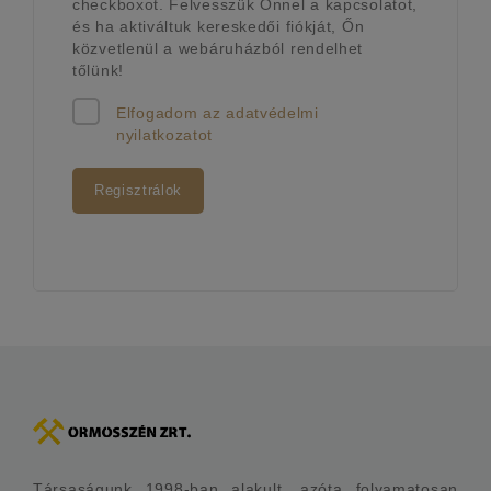
checkboxot. Felvesszük Önnel a kapcsolatot,
és ha aktiváltuk kereskedői fiókját, Őn
közvetlenül a webáruházból rendelhet
tőlünk!
Elfogadom az
adatvédelmi
nyilatkozatot
Regisztrálok
Társaságunk 1998-ban alakult, azóta folyamatosan