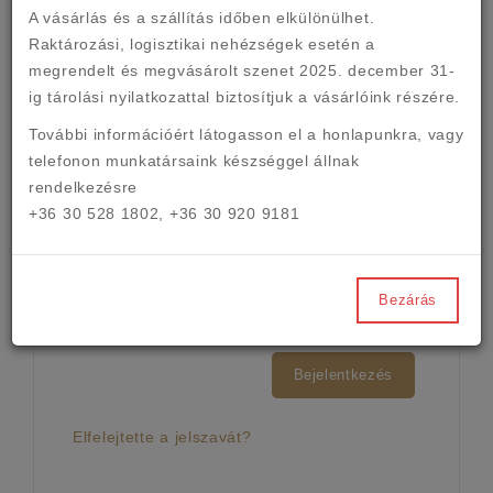
A vásárlás és a szállítás időben elkülönülhet.
Regisztráció nélkül vásárolok
Raktározási, logisztikai nehézségek esetén a
megrendelt és megvásárolt szenet 2025. december 31-
ig tárolási nyilatkozattal biztosítjuk a vásárlóink részére.
Bejelentkezés
További információért látogasson el a
honlapunkra, vagy
telefonon munkatársaink készséggel állnak
rendelkezésre
+36 30 528 1802, +36 30 920 9181
Bezárás
Bejelentkezés
Elfelejtette a jelszavát?