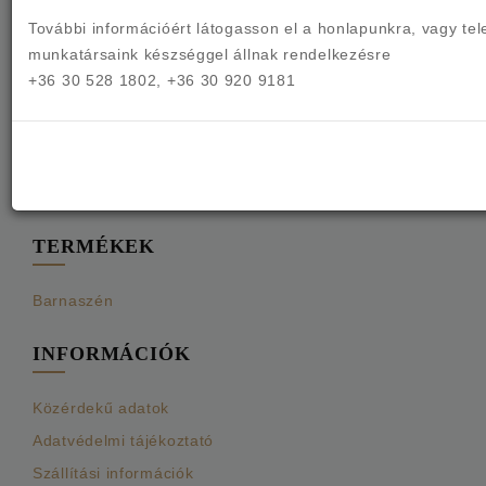
További információért látogasson el a
honlapunkra, vagy tel
munkatársaink készséggel állnak rendelkezésre
+36 30 528 1802, +36 30 920 9181
Társaságunk 1998-ban alakult, azóta folyamatosan
termelő cég, külfejtéses technológiával dolgozik.
Tevékenységünkkel jelenleg több száz családnak
biztosítunk megélhetési lehetőséget, a cég Borsod-
Abaúj-Zemplén vármegyében található
TERMÉKEK
Barnaszén
INFORMÁCIÓK
Közérdekű adatok
Adatvédelmi tájékoztató
Szállítási információk