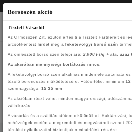
Notice: Undefined index: title in /data/web-
Bejelentkezés
Regisztráció
hazaiszen/www/tmp/templates_c1/%%A1^A11^A11D1303%%newsle
Borsószén akció
on line 6
Tisztelt Vásárló!
Az Ormosszén Zrt. ezúton értesíti a Tisztelt Partnereit és le
árcsökkentést hirdet meg
a feketevölgyi borsó szén
termé
Az ömlesztett borsó szén telepi ára:
2.000 Ft/q + áfa, azaz 
Az akcióban mennyiségi korlátozás nincs.
A keresett oldal nem található!
A feketevölgyi borsó szén alkalmas mindenféle automata é
tüzelő berendezés működtetésére. Fűtőértéke: minimum
12
szemnagysága:
15-35 mm
Az akcióban részt vehet minden magyarországi, adószámma
vállalkozás.
A vásárlás és a szállítás időben elkülönülhet. Raktározási, lo
nehézségek esetén a megrendelt és megvásárolt szenet 20
tárolási nyilatkozattal biztosítjuk a vásárlóink részére.