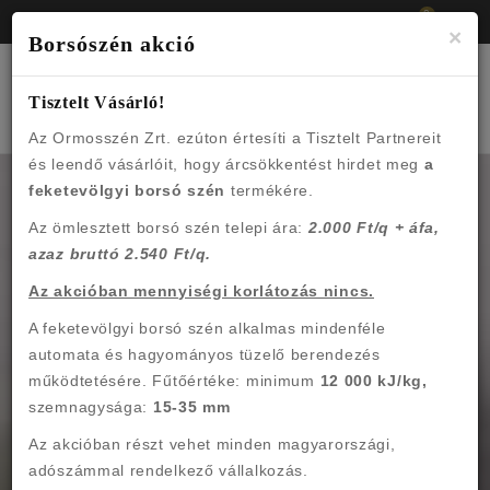
0
Bejelentkezés
Regisztráció
Be
×
Borsószén akció
Togg
Tisztelt Vásárló!
navig
Az Ormosszén Zrt. ezúton értesíti a Tisztelt Partnereit
és leendő vásárlóit, hogy árcsökkentést hirdet meg
a
feketevölgyi borsó szén
termékére.
Az ömlesztett borsó szén telepi ára:
2.000 Ft/q + áfa,
azaz bruttó 2.540 Ft/q.
Az akcióban mennyiségi korlátozás nincs.
A feketevölgyi borsó szén alkalmas mindenféle
automata és hagyományos tüzelő berendezés
működtetésére. Fűtőértéke: minimum
12 000 kJ/kg,
szemnagysága:
15-35 mm
Az akcióban részt vehet minden magyarországi,
adószámmal rendelkező vállalkozás.
HAZAISZÉN WEBÁRUHÁZ