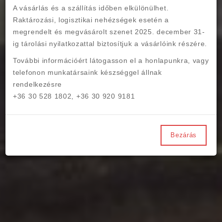
A vásárlás és a szállítás időben elkülönülhet.
Olcsón, költséghatékonyan szeretné a fűtéséhez szükséges energiát 
előállítani?

Raktározási, logisztikai nehézségek esetén a
Rendeljen most!

megrendelt és megvásárolt szenet 2025. december 31-
ig tárolási nyilatkozattal biztosítjuk a vásárlóink részére.
Rendelés
További információért látogasson el a
honlapunkra, vagy
telefonon munkatársaink készséggel állnak
rendelkezésre
+36 30 528 1802, +36 30 920 9181
Bezárás