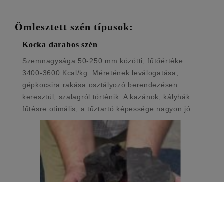
Ömlesztett szén típusok:
Kocka darabos szén
Szemnagysága 50-250 mm közötti, fűtőértéke
3400-3600 Kcal/kg. Méretének leválogatása,
gépkocsira rakása osztályozó berendezésen
keresztül, szalagról történik. A kazánok, kályhák
fűtésre otimális, a tűztartó képessége nagyon jó.